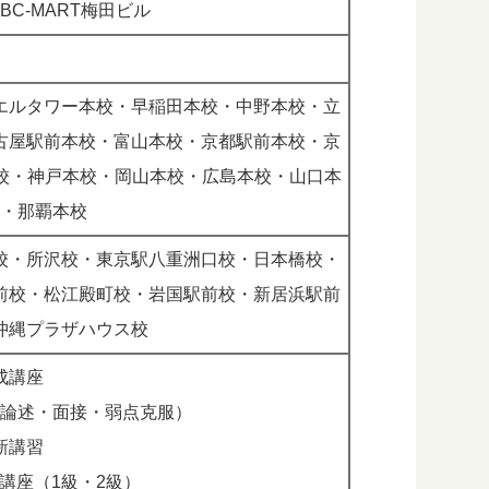
BC-MART梅田ビル
エルタワー本校・早稲田本校・中野本校・立
古屋駅前本校・富山本校・京都駅前本校・京
本校・神戸本校・岡山本校・広島本校・山口本
・那覇本校
校・所沢校・東京駅八重洲口校・日本橋校・
前校・松江殿町校・岩国駅前校・新居浜駅前
沖縄プラザハウス校
成講座
論述・面接・弱点克服）
新講習
講座（1級・2級）